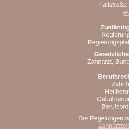
Fallstraß
w
Zuständi
Regierung
Regierungspla
Gesetzlich
Zahnarzt, Bun
Berufsrec
Zahnh
Heilber
Gebührenor
Berufsord
Die Regelungen s
Zahnärzte