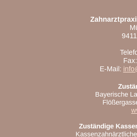
Zahnarztpraxi
Mü
9411
Telef
Fax
E-Mail:
info
Zustä
Bayerische L
Flößergass
w
Zuständige Kassen
Kassenzahnärztliche